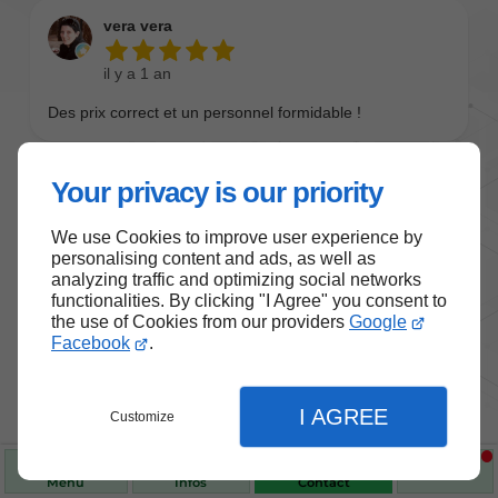
Your privacy is our priority
We use Cookies to improve user experience by
personalising content and ads, as well as
analyzing traffic and optimizing social networks
functionalities. By clicking "I Agree" you consent to
the use of Cookies from our providers
Google
Nos produits de santé et de
Facebook
.
bien-être
I AGREE
Customize
Choisissez des produits fiables pour vous
accompagner au quotidien.
Menu
Infos
Contact