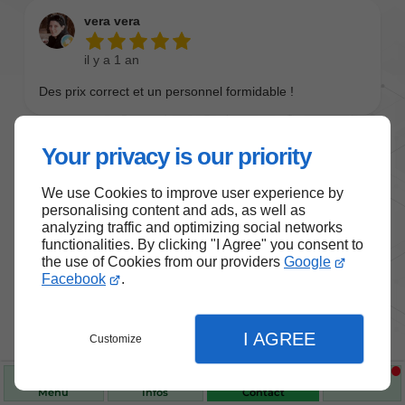
Your privacy is our priority
We use Cookies to improve user experience by
personalising content and ads, as well as
analyzing traffic and optimizing social networks
functionalities. By clicking "I Agree" you consent to
the use of Cookies from our providers
Google
Nos produits de santé et de
Facebook
.
bien-être
I AGREE
Customize
Choisissez des produits fiables pour vous
accompagner au quotidien.
Menu
Infos
Contact