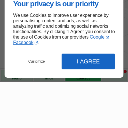
Your privacy is our priority
We use Cookies to improve user experience by
personalising content and ads, as well as
analyzing traffic and optimizing social networks
functionalities. By clicking "I Agree" you consent to
the use of Cookies from our providers
Google
Facebook
.
Nos produits de santé et de
I AGREE
Customize
bien-être
Menu
Infos
Contact
Choisissez des produits fiables pour vous
accompagner au quotidien.
Fermer
Fermer
Fermer