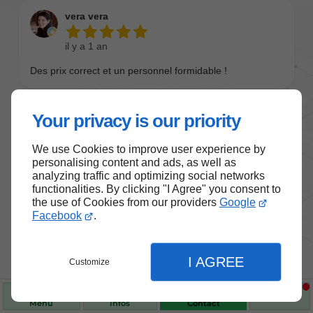
Your privacy is our priority
We use Cookies to improve user experience by
personalising content and ads, as well as
analyzing traffic and optimizing social networks
functionalities. By clicking "I Agree" you consent to
the use of Cookies from our providers
Google
Nos produits de santé et de
Facebook
.
bien-être
I AGREE
Customize
Choisissez des produits fiables pour vous
accompagner au quotidien.
Menu
Infos
Contact