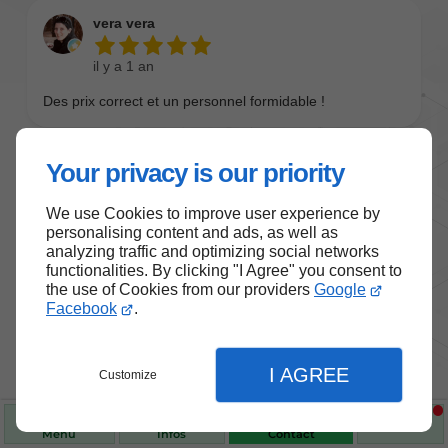
Your privacy is our priority
We use Cookies to improve user experience by
personalising content and ads, as well as
analyzing traffic and optimizing social networks
functionalities. By clicking "I Agree" you consent to
the use of Cookies from our providers
Google
Nos produits de santé et de
Facebook
.
bien-être
I AGREE
Customize
Choisissez des produits fiables pour vous
accompagner au quotidien.
Menu
Infos
Contact