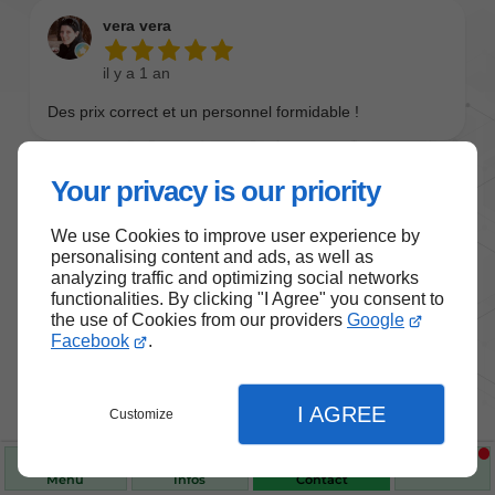
Your privacy is our priority
We use Cookies to improve user experience by
personalising content and ads, as well as
analyzing traffic and optimizing social networks
functionalities. By clicking "I Agree" you consent to
the use of Cookies from our providers
Google
Nos produits de santé et de
Facebook
.
bien-être
I AGREE
Customize
Choisissez des produits fiables pour vous
accompagner au quotidien.
Menu
Infos
Contact