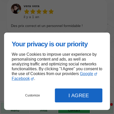
Your privacy is our priority
We use Cookies to improve user experience by
personalising content and ads, as well as
analyzing traffic and optimizing social networks
functionalities. By clicking "I Agree" you consent to
the use of Cookies from our providers
Google
Nos produits de santé et de
Facebook
.
bien-être
I AGREE
Customize
Choisissez des produits fiables pour vous
accompagner au quotidien.
Menu
Infos
Contact