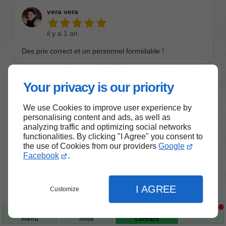
Your privacy is our priority
We use Cookies to improve user experience by
personalising content and ads, as well as
analyzing traffic and optimizing social networks
functionalities. By clicking "I Agree" you consent to
the use of Cookies from our providers
Google
Nos produits de santé et de
Facebook
.
bien-être
I AGREE
Customize
Choisissez des produits fiables pour vous
accompagner au quotidien.
Menu
Infos
Contact