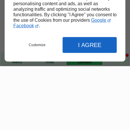
personalising content and ads, as well as
analyzing traffic and optimizing social networks
functionalities. By clicking "I Agree" you consent to
the use of Cookies from our providers
Google
Facebook
.
I AGREE
Customize
Menu
Infos
Contact
Fermer
Nos produits de santé et de
Fermer
bien-être
Fermer
Choisissez des produits fiables pour vous
Accueil
accompagner au quotidien.
Réglages de l'affichage