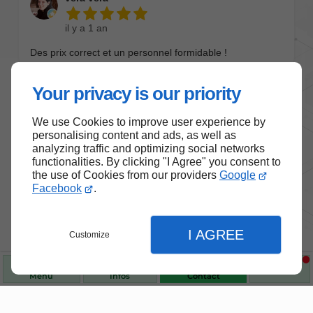
Your privacy is our priority
We use Cookies to improve user experience by
personalising content and ads, as well as
analyzing traffic and optimizing social networks
functionalities. By clicking "I Agree" you consent to
the use of Cookies from our providers
Google
Facebook
.
Nos produits de santé et de
bien-être
I AGREE
Customize
Choisissez des produits fiables pour vous
accompagner au quotidien.
Menu
Infos
Contact