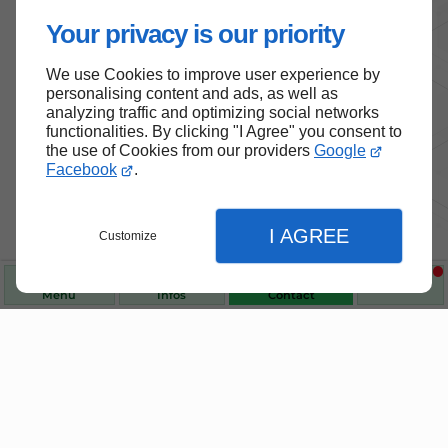
Your privacy is our priority
We use Cookies to improve user experience by
personalising content and ads, as well as
analyzing traffic and optimizing social networks
functionalities. By clicking "I Agree" you consent to
the use of Cookies from our providers
Google
Facebook
.
Nos produits de santé et de
I AGREE
Customize
bien-être
Menu
Infos
Contact
Choisissez des produits fiables pour vous
accompagner au quotidien.
Fermer
Fermer
Fermer