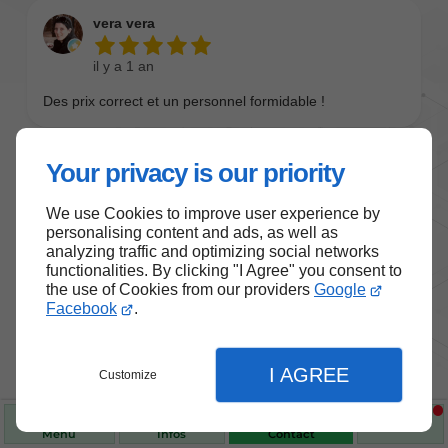
Your privacy is our priority
We use Cookies to improve user experience by
personalising content and ads, as well as
analyzing traffic and optimizing social networks
functionalities. By clicking "I Agree" you consent to
the use of Cookies from our providers
Google
Nos produits de santé et de
Facebook
.
bien-être
I AGREE
Customize
Choisissez des produits fiables pour vous
accompagner au quotidien.
Menu
Infos
Contact