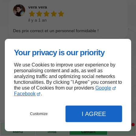
Your privacy is our priority
We use Cookies to improve user experience by
personalising content and ads, as well as
analyzing traffic and optimizing social networks
functionalities. By clicking "I Agree" you consent to
the use of Cookies from our providers
Google
Nos produits de santé et de
Facebook
.
bien-être
I AGREE
Customize
Choisissez des produits fiables pour vous
accompagner au quotidien.
Menu
Infos
Contact