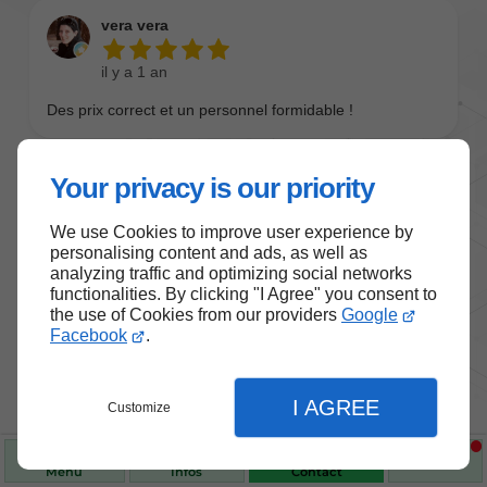
Your privacy is our priority
We use Cookies to improve user experience by
personalising content and ads, as well as
analyzing traffic and optimizing social networks
functionalities. By clicking "I Agree" you consent to
the use of Cookies from our providers
Google
Nos produits de santé et de
Facebook
.
bien-être
I AGREE
Customize
Choisissez des produits fiables pour vous
accompagner au quotidien.
Menu
Infos
Contact