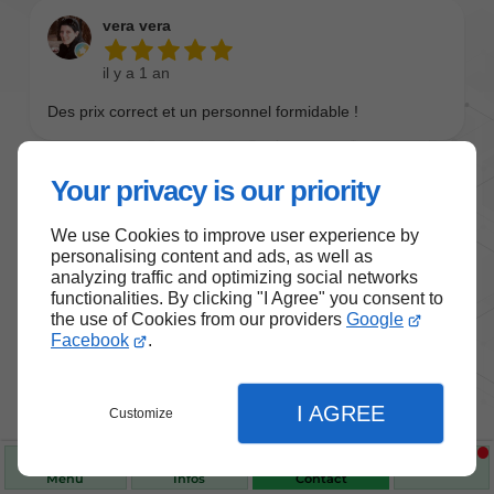
Your privacy is our priority
We use Cookies to improve user experience by
personalising content and ads, as well as
analyzing traffic and optimizing social networks
functionalities. By clicking "I Agree" you consent to
the use of Cookies from our providers
Google
Nos produits de santé et de
Facebook
.
bien-être
I AGREE
Customize
Choisissez des produits fiables pour vous
accompagner au quotidien.
Menu
Infos
Contact