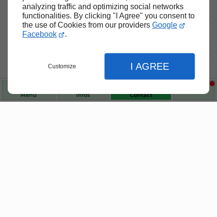
analyzing traffic and optimizing social networks
functionalities. By clicking "I Agree" you consent to
the use of Cookies from our providers
Google
Facebook
.
I AGREE
Customize
Nos produits de santé et de
bien-être
Menu
Infos
Contact
Choisissez des produits fiables pour vous
accompagner au quotidien.
Fermer
Fermer
Fermer
Accueil
Réglages de l'affichage
Homéopathie & phythothérapie