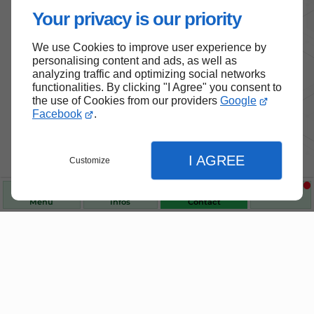
Your privacy is our priority
We use Cookies to improve user experience by
personalising content and ads, as well as
analyzing traffic and optimizing social networks
functionalities. By clicking "I Agree" you consent to
the use of Cookies from our providers
Google
Facebook
.
Nos produits de santé et de
I AGREE
Customize
bien-être
Menu
Infos
Contact
Choisissez des produits fiables pour vous
accompagner au quotidien.
Fermer
Fermer
Fermer