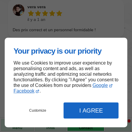
Your privacy is our priority
We use Cookies to improve user experience by
personalising content and ads, as well as
analyzing traffic and optimizing social networks
functionalities. By clicking "I Agree" you consent to
the use of Cookies from our providers
Google
Nos produits de santé et de
Facebook
.
bien-être
I AGREE
Customize
Choisissez des produits fiables pour vous
accompagner au quotidien.
Menu
Infos
Contact