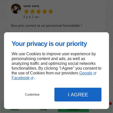
Your privacy is our priority
We use Cookies to improve user experience by
personalising content and ads, as well as
analyzing traffic and optimizing social networks
functionalities. By clicking "I Agree" you consent to
the use of Cookies from our providers
Google
Nos produits de santé et de
Facebook
.
bien-être
I AGREE
Customize
Choisissez des produits fiables pour vous
accompagner au quotidien.
Menu
Infos
Contact