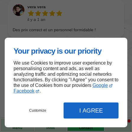
Your privacy is our priority
We use Cookies to improve user experience by
personalising content and ads, as well as
analyzing traffic and optimizing social networks
functionalities. By clicking "I Agree" you consent to
the use of Cookies from our providers
Google
Nos produits de santé et de
Facebook
.
bien-être
I AGREE
Customize
Choisissez des produits fiables pour vous
accompagner au quotidien.
Menu
Infos
Contact