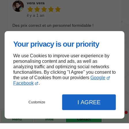
Your privacy is our priority
We use Cookies to improve user experience by
personalising content and ads, as well as
analyzing traffic and optimizing social networks
functionalities. By clicking "I Agree" you consent to
the use of Cookies from our providers
Google
Facebook
.
Nos produits de santé et de
bien-être
I AGREE
Customize
Choisissez des produits fiables pour vous
accompagner au quotidien.
Menu
Infos
Contact