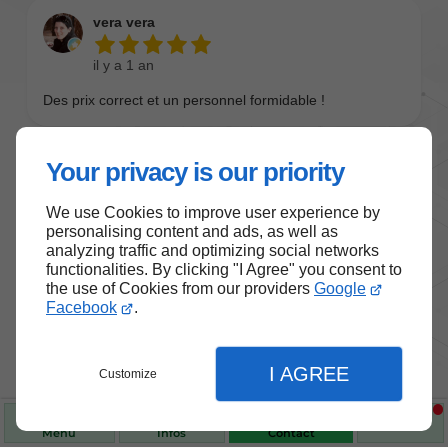
Your privacy is our priority
We use Cookies to improve user experience by
personalising content and ads, as well as
analyzing traffic and optimizing social networks
functionalities. By clicking "I Agree" you consent to
the use of Cookies from our providers
Google
Nos produits de santé et de
Facebook
.
bien-être
I AGREE
Customize
Choisissez des produits fiables pour vous
accompagner au quotidien.
Menu
Infos
Contact