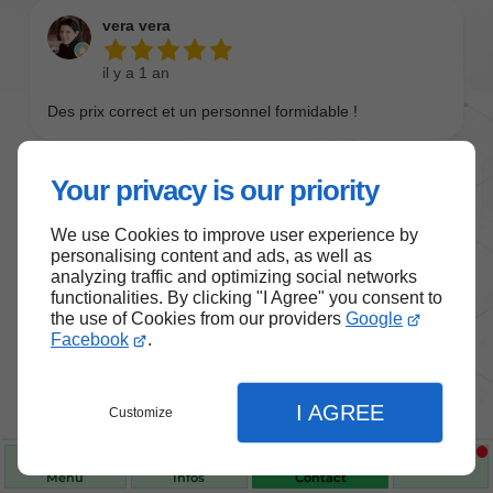
Your privacy is our priority
We use Cookies to improve user experience by
personalising content and ads, as well as
analyzing traffic and optimizing social networks
functionalities. By clicking "I Agree" you consent to
the use of Cookies from our providers
Google
Nos produits de santé et de
Facebook
.
bien-être
I AGREE
Customize
Choisissez des produits fiables pour vous
accompagner au quotidien.
Menu
Infos
Contact