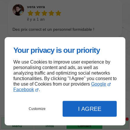
Your privacy is our priority
We use Cookies to improve user experience by
personalising content and ads, as well as
analyzing traffic and optimizing social networks
functionalities. By clicking "I Agree" you consent to
the use of Cookies from our providers
Google
Nos produits de santé et de
Facebook
.
bien-être
I AGREE
Customize
Choisissez des produits fiables pour vous
accompagner au quotidien.
Menu
Infos
Contact