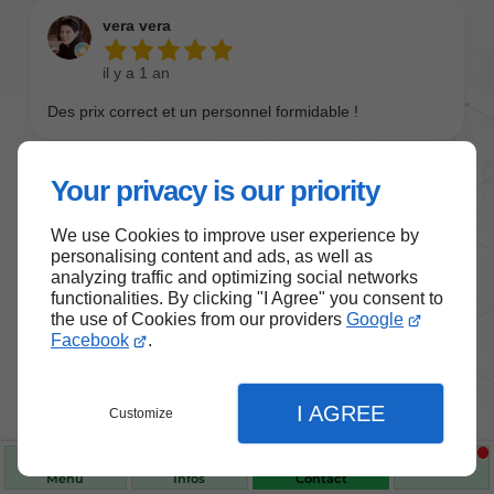
Your privacy is our priority
We use Cookies to improve user experience by
personalising content and ads, as well as
analyzing traffic and optimizing social networks
functionalities. By clicking "I Agree" you consent to
the use of Cookies from our providers
Google
Nos produits de santé et de
Facebook
.
bien-être
I AGREE
Customize
Choisissez des produits fiables pour vous
accompagner au quotidien.
Menu
Infos
Contact