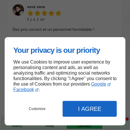
Your privacy is our priority
We use Cookies to improve user experience by
personalising content and ads, as well as
analyzing traffic and optimizing social networks
functionalities. By clicking "I Agree" you consent to
the use of Cookies from our providers
Google
Nos produits de santé et de
Facebook
.
bien-être
I AGREE
Customize
Choisissez des produits fiables pour vous
accompagner au quotidien.
Menu
Infos
Contact