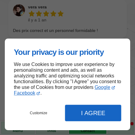
Your privacy is our priority
We use Cookies to improve user experience by
personalising content and ads, as well as
analyzing traffic and optimizing social networks
functionalities. By clicking "I Agree" you consent to
the use of Cookies from our providers
Google
Nos produits de santé et de
Facebook
.
bien-être
I AGREE
Customize
Choisissez des produits fiables pour vous
accompagner au quotidien.
Menu
Infos
Contact