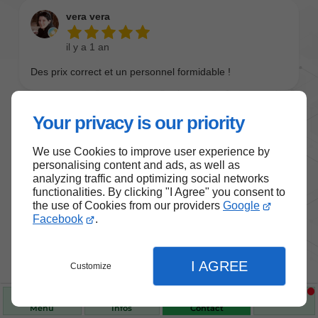
Your privacy is our priority
We use Cookies to improve user experience by
personalising content and ads, as well as
analyzing traffic and optimizing social networks
functionalities. By clicking "I Agree" you consent to
the use of Cookies from our providers
Google
Nos produits de santé et de
Facebook
.
bien-être
I AGREE
Customize
Choisissez des produits fiables pour vous
accompagner au quotidien.
Menu
Infos
Contact