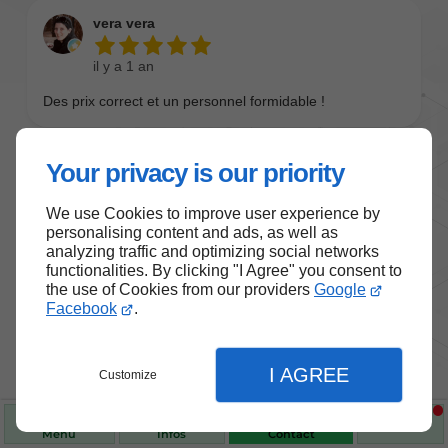
Your privacy is our priority
We use Cookies to improve user experience by
personalising content and ads, as well as
analyzing traffic and optimizing social networks
functionalities. By clicking "I Agree" you consent to
the use of Cookies from our providers
Google
Nos produits de santé et de
Facebook
.
bien-être
I AGREE
Customize
Choisissez des produits fiables pour vous
accompagner au quotidien.
Menu
Infos
Contact