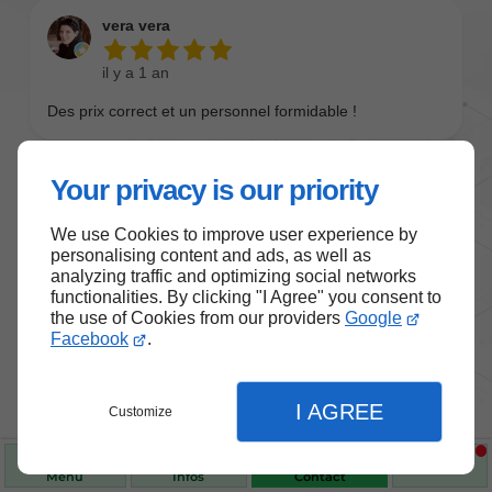
Your privacy is our priority
We use Cookies to improve user experience by
personalising content and ads, as well as
analyzing traffic and optimizing social networks
functionalities. By clicking "I Agree" you consent to
the use of Cookies from our providers
Google
Nos produits de santé et de
Facebook
.
bien-être
I AGREE
Customize
Choisissez des produits fiables pour vous
accompagner au quotidien.
Menu
Infos
Contact