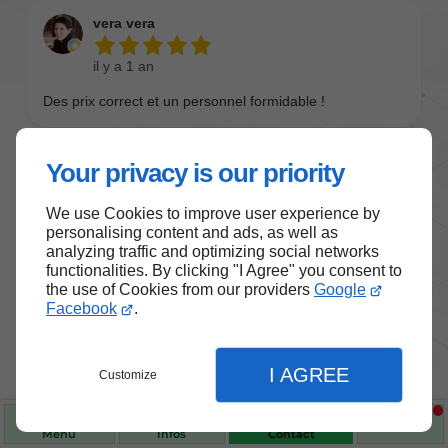
Your privacy is our priority
We use Cookies to improve user experience by
personalising content and ads, as well as
analyzing traffic and optimizing social networks
functionalities. By clicking "I Agree" you consent to
the use of Cookies from our providers
Google
Nos produits de santé et de
Facebook
.
bien-être
I AGREE
Customize
Choisissez des produits fiables pour vous
accompagner au quotidien.
Menu
Infos
Contact