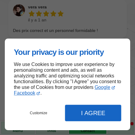
Your privacy is our priority
We use Cookies to improve user experience by
personalising content and ads, as well as
analyzing traffic and optimizing social networks
functionalities. By clicking "I Agree" you consent to
the use of Cookies from our providers
Google
Nos produits de santé et de
Facebook
.
bien-être
I AGREE
Customize
Choisissez des produits fiables pour vous
accompagner au quotidien.
Menu
Infos
Contact