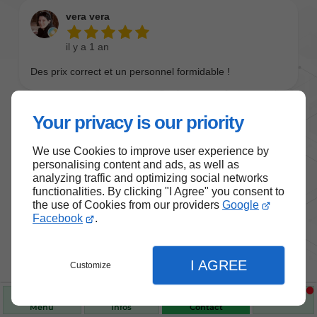
Your privacy is our priority
We use Cookies to improve user experience by
personalising content and ads, as well as
analyzing traffic and optimizing social networks
functionalities. By clicking "I Agree" you consent to
the use of Cookies from our providers
Google
Nos produits de santé et de
Facebook
.
bien-être
I AGREE
Customize
Choisissez des produits fiables pour vous
accompagner au quotidien.
Menu
Infos
Contact