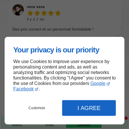
Your privacy is our priority
We use Cookies to improve user experience by
personalising content and ads, as well as
analyzing traffic and optimizing social networks
functionalities. By clicking "I Agree" you consent to
the use of Cookies from our providers
Google
Nos produits de santé et de
Facebook
.
bien-être
I AGREE
Customize
Choisissez des produits fiables pour vous
accompagner au quotidien.
Menu
Infos
Contact