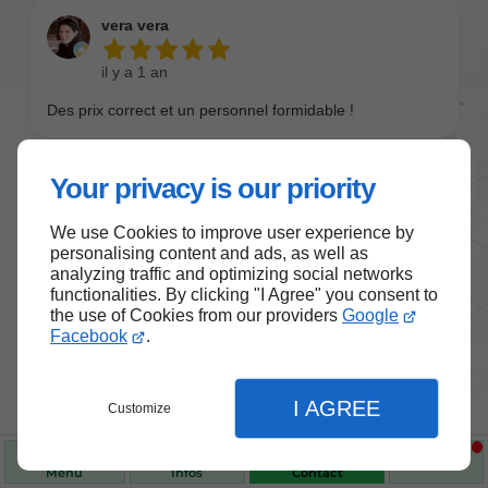
Your privacy is our priority
We use Cookies to improve user experience by
personalising content and ads, as well as
analyzing traffic and optimizing social networks
functionalities. By clicking "I Agree" you consent to
the use of Cookies from our providers
Google
Nos produits de santé et de
Facebook
.
bien-être
I AGREE
Customize
Choisissez des produits fiables pour vous
accompagner au quotidien.
Menu
Infos
Contact