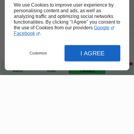
We use Cookies to improve user experience by
personalising content and ads, as well as
analyzing traffic and optimizing social networks
functionalities. By clicking "I Agree" you consent to
the use of Cookies from our providers
Google
Facebook
.
I AGREE
Customize
Menu
Infos
Contact
Nos produits de santé et de
Fermer
Fermer
bien-être
Fermer
Choisissez des produits fiables pour vous
accompagner au quotidien.
Accueil