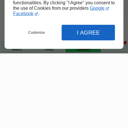
functionalities. By clicking "I Agree" you consent to
the use of Cookies from our providers
Google
Facebook
.
I AGREE
Customize
Nos produits de santé et de
bien-être
Menu
Infos
Contact
Choisissez des produits fiables pour vous
accompagner au quotidien.
Fermer
Fermer
Fermer
Accueil
Réglages de l'affichage
Homéopathie & phythothérapie
Préférences d'affichage du site
Orthopédie