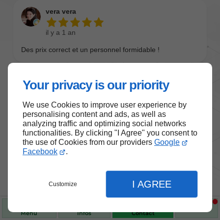
Your privacy is our priority
We use Cookies to improve user experience by
personalising content and ads, as well as
analyzing traffic and optimizing social networks
functionalities. By clicking "I Agree" you consent to
the use of Cookies from our providers
Google
Nos produits de santé et de
Facebook
.
bien-être
I AGREE
Customize
Choisissez des produits fiables pour vous
accompagner au quotidien.
Menu
Infos
Contact