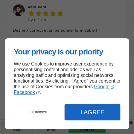
Your privacy is our priority
We use Cookies to improve user experience by
personalising content and ads, as well as
analyzing traffic and optimizing social networks
functionalities. By clicking "I Agree" you consent to
the use of Cookies from our providers
Google
Nos produits de santé et de
Facebook
.
bien-être
I AGREE
Customize
Choisissez des produits fiables pour vous
accompagner au quotidien.
Menu
Infos
Contact