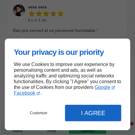
Your privacy is our priority
We use Cookies to improve user experience by
personalising content and ads, as well as
analyzing traffic and optimizing social networks
functionalities. By clicking "I Agree" you consent to
the use of Cookies from our providers
Google
Nos produits de santé et de
Facebook
.
bien-être
I AGREE
Customize
Choisissez des produits fiables pour vous
accompagner au quotidien.
Menu
Infos
Contact