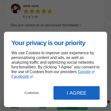
Your privacy is our priority
We use Cookies to improve user experience by
personalising content and ads, as well as
analyzing traffic and optimizing social networks
functionalities. By clicking "I Agree" you consent to
the use of Cookies from our providers
Google
Nos produits de santé et de
Facebook
.
bien-être
I AGREE
Customize
Choisissez des produits fiables pour vous
accompagner au quotidien.
Menu
Infos
Contact