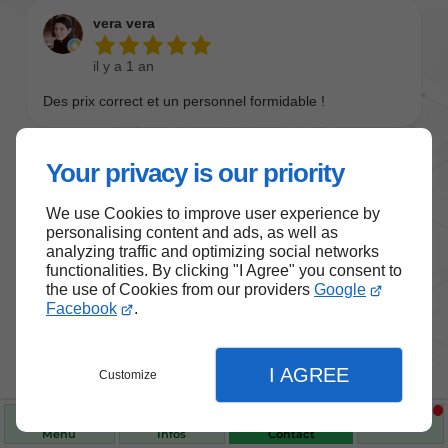
Your privacy is our priority
We use Cookies to improve user experience by
personalising content and ads, as well as
analyzing traffic and optimizing social networks
functionalities. By clicking "I Agree" you consent to
the use of Cookies from our providers
Google
Nos produits de santé et de
Facebook
.
bien-être
I AGREE
Customize
Choisissez des produits fiables pour vous
accompagner au quotidien.
Menu
Infos
Contact