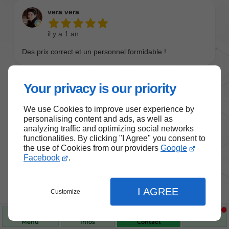
Your privacy is our priority
We use Cookies to improve user experience by
personalising content and ads, as well as
analyzing traffic and optimizing social networks
functionalities. By clicking "I Agree" you consent to
the use of Cookies from our providers
Google
Nos produits de santé et de
Facebook
.
bien-être
I AGREE
Customize
Choisissez des produits fiables pour vous
accompagner au quotidien.
Menu
Infos
Contact