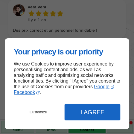
Your privacy is our priority
We use Cookies to improve user experience by
personalising content and ads, as well as
analyzing traffic and optimizing social networks
functionalities. By clicking "I Agree" you consent to
the use of Cookies from our providers
Google
Nos produits de santé et de
Facebook
.
bien-être
I AGREE
Customize
Choisissez des produits fiables pour vous
accompagner au quotidien.
Menu
Infos
Contact