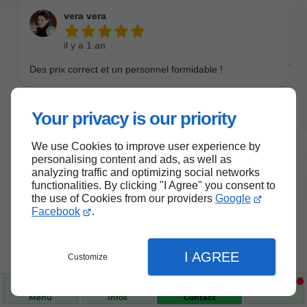
Your privacy is our priority
We use Cookies to improve user experience by
personalising content and ads, as well as
analyzing traffic and optimizing social networks
functionalities. By clicking "I Agree" you consent to
the use of Cookies from our providers
Google
Nos produits de santé et de
Facebook
.
bien-être
I AGREE
Customize
Choisissez des produits fiables pour vous
accompagner au quotidien.
Menu
Infos
Contact