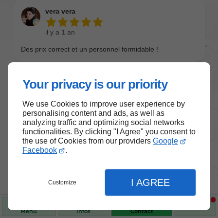
Your privacy is our priority
We use Cookies to improve user experience by
personalising content and ads, as well as
analyzing traffic and optimizing social networks
functionalities. By clicking "I Agree" you consent to
the use of Cookies from our providers
Google
Nos produits de santé et de
Facebook
.
bien-être
I AGREE
Customize
Choisissez des produits fiables pour vous
accompagner au quotidien.
Menu
Infos
Contact