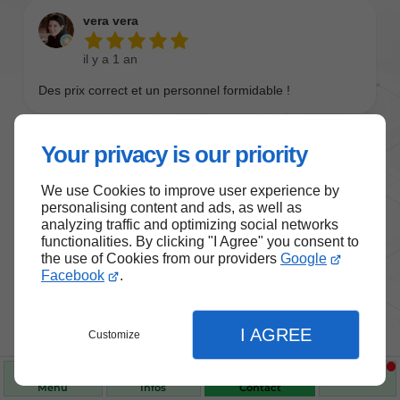
Your privacy is our priority
We use Cookies to improve user experience by
personalising content and ads, as well as
analyzing traffic and optimizing social networks
functionalities. By clicking "I Agree" you consent to
the use of Cookies from our providers
Google
Nos produits de santé et de
Facebook
.
bien-être
I AGREE
Customize
Choisissez des produits fiables pour vous
accompagner au quotidien.
Menu
Infos
Contact