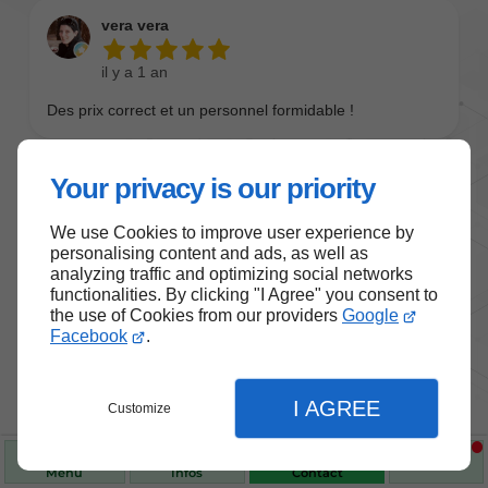
Your privacy is our priority
We use Cookies to improve user experience by
personalising content and ads, as well as
analyzing traffic and optimizing social networks
functionalities. By clicking "I Agree" you consent to
the use of Cookies from our providers
Google
Nos produits de santé et de
Facebook
.
bien-être
I AGREE
Customize
Choisissez des produits fiables pour vous
accompagner au quotidien.
Menu
Infos
Contact