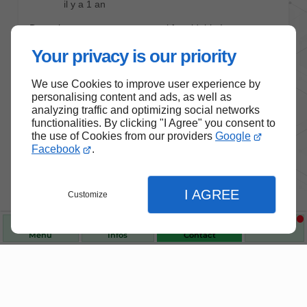
Your privacy is our priority
We use Cookies to improve user experience by
personalising content and ads, as well as
analyzing traffic and optimizing social networks
functionalities. By clicking "I Agree" you consent to
the use of Cookies from our providers
Google
Facebook
.
Nos produits de santé et de
bien-être
I AGREE
Customize
Choisissez des produits fiables pour vous
Menu
Infos
Contact
accompagner au quotidien.
Fermer