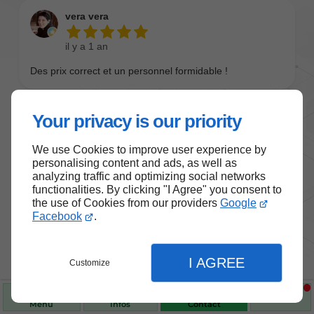
Your privacy is our priority
We use Cookies to improve user experience by
personalising content and ads, as well as
analyzing traffic and optimizing social networks
functionalities. By clicking "I Agree" you consent to
the use of Cookies from our providers
Google
Nos produits de santé et de
Facebook
.
bien-être
I AGREE
Customize
Choisissez des produits fiables pour vous
accompagner au quotidien.
Menu
Infos
Contact